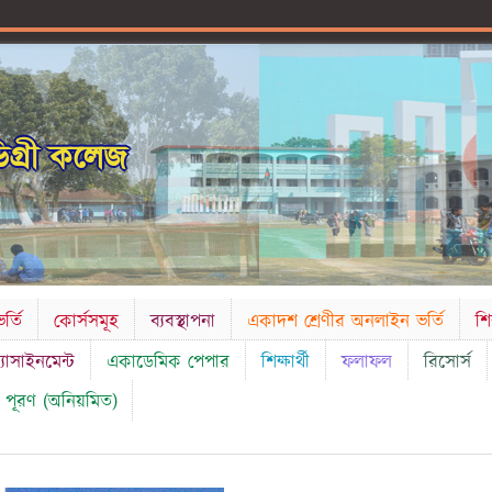
গ্রী কলেজ
র্তি
কোর্সসমূহ
ব্যবস্থাপনা
একাদশ শ্রেণীর অনলাইন ভর্তি
শি
্যাসাইনমেন্ট
একাডেমিক পেপার
শিক্ষার্থী
ফলাফল
রিসোর্স
 পূরণ (অনিয়মিত)