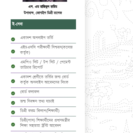
এস. এম রাজিবুল করিম
উপাধ্যক্ষ, জোনাইল ডিগ্রী কলেজ
ই-সেবা
একাদশ অনলাইন ভর্তি
এইচএসসি পরীক্ষার্থী নিশ্চয়ন(কলেজ
কর্তৃক)
এমপিও সিট / টপ সিট / পেমেন্ট
ভাউচার রিপোর্ট
একাদশ শ্রেণীতে ভর্তির জন্য বোর্ড
কর্তৃক অনলাইন আবেদনের লিংক
বোর্ড ফলাফল
জন্ম নিবন্ধন তথ্য যাচাই
ডিগ্রী ফরম ফিলাপ(শিক্ষার্থী)
ডিগ্রী(পাস) শিক্ষার্থীদের প্রধানমন্ত্রীর
শিক্ষা সহায়তা ট্রস্টি আবেদন