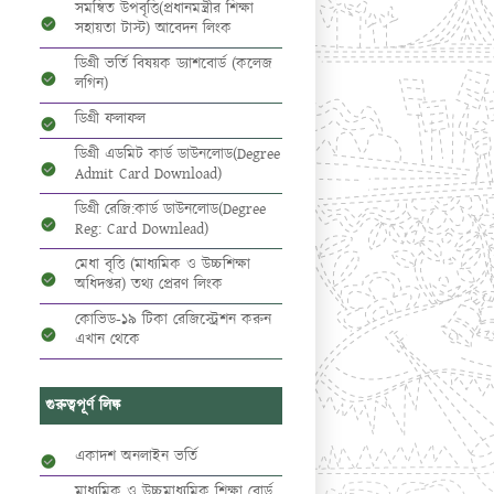
সমন্বিত উপবৃত্তি(প্রধানমন্ত্রীর শিক্ষা
সহায়তা টাস্ট) আবেদন লিংক
ডিগ্রী ভর্তি বিষয়ক ড্যাশবোর্ড (কলেজ
লগিন)
ডিগ্রী ফলাফল
ডিগ্রী এডমিট কার্ড ডাউনলোড(Degree
Admit Card Download)
ডিগ্রী রেজি:কার্ড ডাউনলোড(Degree
Reg: Card Downlead)
মেধা বৃত্তি (মাধ্যমিক ও উচ্চশিক্ষা
অধিদপ্তর) তথ্য প্রেরণ লিংক
কোভিড-১৯ টিকা রেজিস্ট্রেশন করুন
এখান থেকে
গুরুত্বপূর্ণ লিঙ্ক
একাদশ অনলাইন ভর্তি
মাধ্যমিক ও উচ্চমাধ্যমিক শিক্ষা বোর্ড,