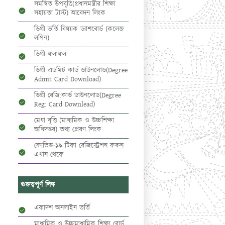
সমন্বিত উপবৃত্তি(প্রধানমন্ত্রীর শিক্ষা
সহায়তা টাস্ট) আবেদন লিংক
ডিগ্রী ভর্তি বিষয়ক ড্যাশবোর্ড (কলেজ
লগিন)
ডিগ্রী ফলাফল
ডিগ্রী এডমিট কার্ড ডাউনলোড(Degree
Admit Card Download)
ডিগ্রী রেজি:কার্ড ডাউনলোড(Degree
Reg: Card Downlead)
মেধা বৃত্তি (মাধ্যমিক ও উচ্চশিক্ষা
অধিদপ্তর) তথ্য প্রেরণ লিংক
কোভিড-১৯ টিকা রেজিস্ট্রেশন করুন
এখান থেকে
গুরুত্বপূর্ণ লিঙ্ক
একাদশ অনলাইন ভর্তি
মাধ্যমিক ও উচ্চমাধ্যমিক শিক্ষা বোর্ড,