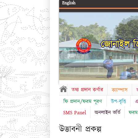
English
জোনাইল ডি
তথ্য প্রদান কর্ণার
ক্যাম্পাস
ভ
ফি প্রদান/ফরম পূরণ
উপ-বৃত্তি
এ
SMS Panel
অনলাইন ভর্তি
ফরম
উদ্ভাবনী প্রকল্প