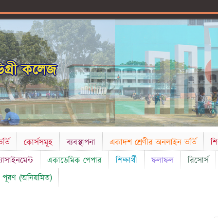
গ্রী কলেজ
র্তি
কোর্সসমূহ
ব্যবস্থাপনা
একাদশ শ্রেণীর অনলাইন ভর্তি
শি
্যাসাইনমেন্ট
একাডেমিক পেপার
শিক্ষার্থী
ফলাফল
রিসোর্স
 পূরণ (অনিয়মিত)