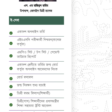
এস. এম রাজিবুল করিম
উপাধ্যক্ষ, জোনাইল ডিগ্রী কলেজ
ই-সেবা
একাদশ অনলাইন ভর্তি
এইচএসসি পরীক্ষার্থী নিশ্চয়ন(কলেজ
কর্তৃক)
এমপিও সিট / টপ সিট / পেমেন্ট
ভাউচার রিপোর্ট
একাদশ শ্রেণীতে ভর্তির জন্য বোর্ড
কর্তৃক অনলাইন আবেদনের লিংক
বোর্ড ফলাফল
জন্ম নিবন্ধন তথ্য যাচাই
ডিগ্রী ফরম ফিলাপ(শিক্ষার্থী)
ডিগ্রী(পাস) শিক্ষার্থীদের প্রধানমন্ত্রীর
শিক্ষা সহায়তা ট্রস্টি আবেদন